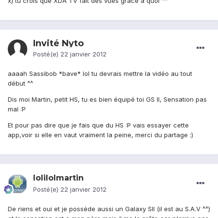
x) tu crois que XDA TV fait des vues grâce a quoi ^^
Invité Nyto
Posté(e)
22 janvier 2012
aaaah Sassibob *bave* lol tu devrais mettre la vidéo au tout
début ^^
Dis moi Martin, petit HS, tu es bien équipé toi GS II, Sensation pas
mal :P
Et pour pas dire que je fais que du HS :P vais essayer cette
app,voir si elle en vaut vraiment la peine, merci du partage :)
lolilolmartin
Posté(e)
22 janvier 2012
De riens et oui et je possède aussi un Galaxy SII (il est au S.A.V ^^)