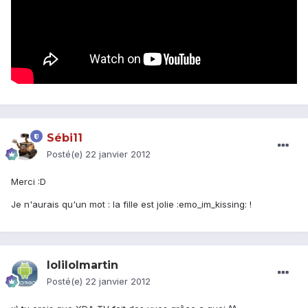
Sébi11
Posté(e)
22 janvier 2012
Merci :D
Je n'aurais qu'un mot : la fille est jolie :emo_im_kissing: !
lolilolmartin
Posté(e)
22 janvier 2012