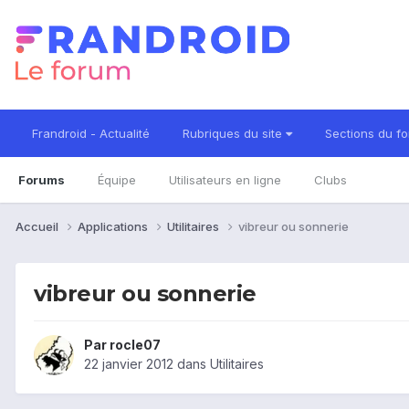
Frandroid - Actualité
Rubriques du site
Sections du f
Forums
Équipe
Utilisateurs en ligne
Clubs
Accueil
Applications
Utilitaires
vibreur ou sonnerie
vibreur ou sonnerie
Par
rocle07
22 janvier 2012
dans
Utilitaires