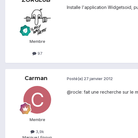
ZORGLUB
Installe l'application Widgetsoid, 
Membre
97
Carman
Posté(e)
27 janvier 2012
@rocle: fait une recherche sur le m
Membre
3,9k
Marque:
LEnovo