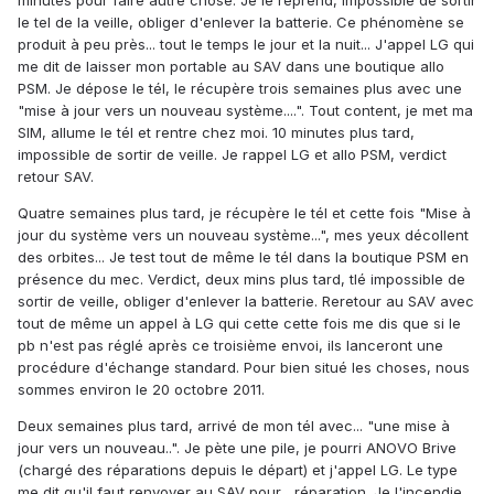
minutes pour faire autre chose. Je le reprend, impossible de sortir
le tel de la veille, obliger d'enlever la batterie. Ce phénomène se
produit à peu près... tout le temps le jour et la nuit... J'appel LG qui
me dit de laisser mon portable au SAV dans une boutique allo
PSM. Je dépose le tél, le récupère trois semaines plus avec une
"mise à jour vers un nouveau système....". Tout content, je met ma
SIM, allume le tél et rentre chez moi. 10 minutes plus tard,
impossible de sortir de veille. Je rappel LG et allo PSM, verdict
retour SAV.
Quatre semaines plus tard, je récupère le tél et cette fois "Mise à
jour du système vers un nouveau système...", mes yeux décollent
des orbites... Je test tout de même le tél dans la boutique PSM en
présence du mec. Verdict, deux mins plus tard, tlé impossible de
sortir de veille, obliger d'enlever la batterie. Reretour au SAV avec
tout de même un appel à LG qui cette cette fois me dis que si le
pb n'est pas réglé après ce troisième envoi, ils lanceront une
procédure d'échange standard. Pour bien situé les choses, nous
sommes environ le 20 octobre 2011.
Deux semaines plus tard, arrivé de mon tél avec... "une mise à
jour vers un nouveau..". Je pète une pile, je pourri ANOVO Brive
(chargé des réparations depuis le départ) et j'appel LG. Le type
me dit qu'il faut renvoyer au SAV pour... réparation. Je l'incendie