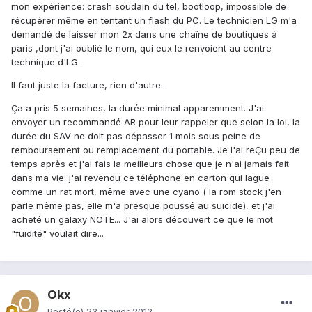
mon expérience: crash soudain du tel, bootloop, impossible de
récupérer même en tentant un flash du PC. Le technicien LG m'a
demandé de laisser mon 2x dans une chaîne de boutiques à
paris ,dont j'ai oublié le nom, qui eux le renvoient au centre
technique d'LG.
Il faut juste la facture, rien d'autre.
Ça a pris 5 semaines, la durée minimal apparemment. J'ai
envoyer un recommandé AR pour leur rappeler que selon la loi, la
durée du SAV ne doit pas dépasser 1 mois sous peine de
remboursement ou remplacement du portable. Je l'ai reÇu peu de
temps après et j'ai fais la meilleurs chose que je n'ai jamais fait
dans ma vie: j'ai revendu ce téléphone en carton qui lague
comme un rat mort, même avec une cyano ( la rom stock j'en
parle même pas, elle m'a presque poussé au suicide), et j'ai
acheté un galaxy NOTE... J'ai alors découvert ce que le mot
"fuidité" voulait dire...
Okx
Posté(e)
23 janvier 2012