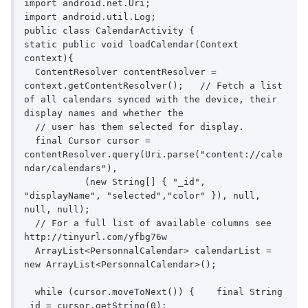
import android.net.Uri;

import android.util.Log;

public class CalendarActivity {

static public void loadCalendar(Context 
context){

  ContentResolver contentResolver = 
context.getContentResolver();   // Fetch a list 
of all calendars synced with the device, their 
display names and whether the

  // user has them selected for display.

  final Cursor cursor = 
contentResolver.query(Uri.parse("content://cale
ndar/calendars"),

	   (new String[] { "_id", 
"displayName", "selected","color" }), null, 
null, null);

  // For a full list of available columns see 
http://tinyurl.com/yfbg76w

  ArrayList<PersonnalCalendar> calendarList = 
new ArrayList<PersonnalCalendar>();

  while (cursor.moveToNext()) {	   final String 
_id = cursor.getString(0);
