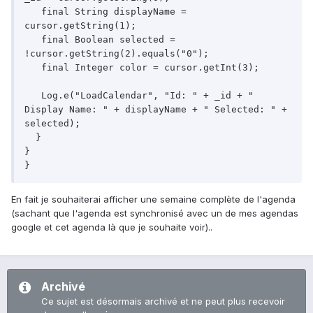
   final String displayName = 
cursor.getString(1);

   final Boolean selected = 
!cursor.getString(2).equals("0");

   final Integer color = cursor.getInt(3);

   Log.e("LoadCalendar", "Id: " + _id + " 
Display Name: " + displayName + " Selected: " + 
selected);

  }   

}

En fait je souhaiterai afficher une semaine complète de l'agenda
(sachant que l'agenda est synchronisé avec un de mes agendas
google et cet agenda là que je souhaite voir)..
Archivé
Ce sujet est désormais archivé et ne peut plus recevoir