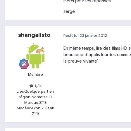
merci pour tes reponses
serge
shangalisto
Posté(e)
23 janvier 2012
En même temps, lire des films HD sur 
beaucoup d'applis lourdes comme d
la preuve vivante)
Membre
1,3k
Lieu
Quelque part en
région Nantaise :D
Marque:
ZTE
Modèle:
Axon 7 (leak
7.1.1)