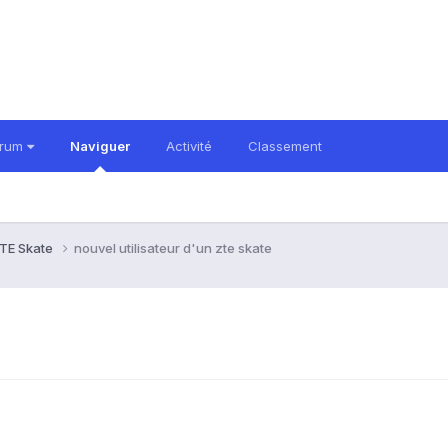
orum
Naviguer
Activité
Classement
TE Skate
nouvel utilisateur d'un zte skate