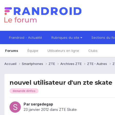
Frandroid - Actualité
Rubriques du site
Sections du f
Forums
Équipe
Utilisateurs en ligne
Clubs
Accueil
Smartphones
ZTE
Archives ZTE
ZTE - Autres
Z
nouvel utilisateur d'un zte skate
demande dinfos
Par
sergedegap
23 janvier 2012
dans
ZTE Skate