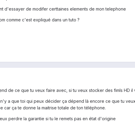
vant d'essayer de modifer certtaines elements de mon telephone
 rom comme c'est expliqué dans un tuto ?
end de ce que tu veux faire avec, si tu veux stocker des fimls HD il v
 n'y a que toi qui peux décider ça dépend là encore ce que tu veux fai
le car ça te donne la maitrise totale de ton téléphone.
ux perdre la garantie si tu le remets pas en état d'origine