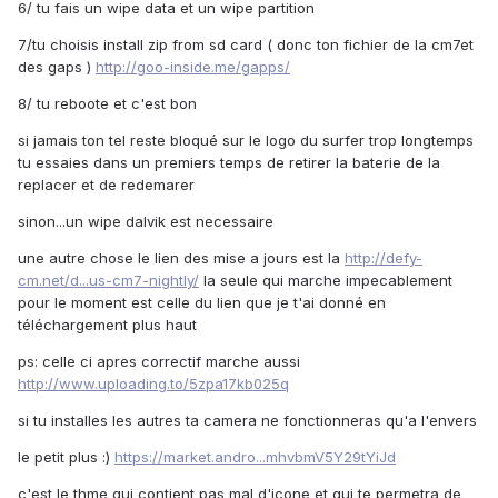
6/ tu fais un wipe data et un wipe partition
7/tu choisis install zip from sd card ( donc ton fichier de la cm7et
des gaps )
http://goo-inside.me/gapps/
8/ tu reboote et c'est bon
si jamais ton tel reste bloqué sur le logo du surfer trop longtemps
tu essaies dans un premiers temps de retirer la baterie de la
replacer et de redemarer
sinon...un wipe dalvik est necessaire
une autre chose le lien des mise a jours est la
http://defy-
cm.net/d...us-cm7-nightly/
la seule qui marche impecablement
pour le moment est celle du lien que je t'ai donné en
téléchargement plus haut
ps: celle ci apres correctif marche aussi
http://www.uploading.to/5zpa17kb025q
si tu installes les autres ta camera ne fonctionneras qu'a l'envers
le petit plus :)
https://market.andro...mhvbmV5Y29tYiJd
c'est le thme qui contient pas mal d'icone et qui te permetra de