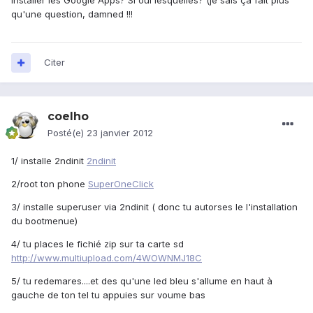
installer les Google Apps? Si oui lesquelles? (je sais ça fait plus
qu'une question, damned !!!
Citer
coelho
Posté(e)
23 janvier 2012
1/ installe 2ndinit
2ndinit
2/root ton phone
SuperOneClick
3/ installe superuser via 2ndinit ( donc tu autorses le l'installation
du bootmenue)
4/ tu places le fichié zip sur ta carte sd
http://www.multiupload.com/4WOWNMJ18C
5/ tu redemares....et des qu'une led bleu s'allume en haut à
gauche de ton tel tu appuies sur voume bas