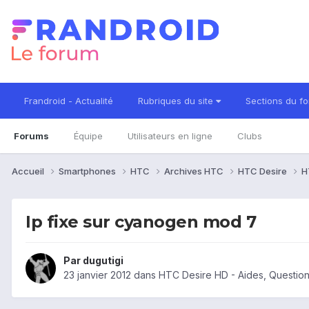
Frandroid - Actualité
Rubriques du site
Sections du f
Forums
Équipe
Utilisateurs en ligne
Clubs
Accueil
Smartphones
HTC
Archives HTC
HTC Desire
H
Ip fixe sur cyanogen mod 7
Par
dugutigi
23 janvier 2012
dans
HTC Desire HD - Aides, Questio