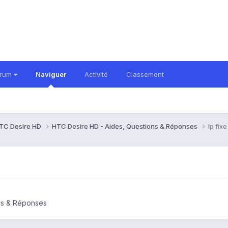
orum
Naviguer
Activité
Classement
TC Desire HD
HTC Desire HD - Aides, Questions & Réponses
Ip fix
ns & Réponses