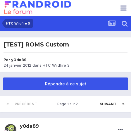
HTC Wildfire S
[TEST] ROMS Custom
Par
y0da89
24 janvier 2012
dans
HTC Wildfire S
Répondre à ce sujet
PRÉCÉDENT
Page 1 sur 2
SUIVANT
y0da89