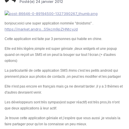
Posté(e)
24 janvier 2012
bonjour,voici une super application nommée "droidsms" .
https://market.andro...S5kcm9pZHNtcyJd
Cette application est faite par 3 personnes qui habite en chine.
Elle est très légère,simple est super géniale ,deux widgets et une popup
quand on reçoit un SMS et on peut la bouger sur tout l’écran.(+ d'autres
options)
La particularité de cette application SMS /mms c'est les petits android qui
prennent place aux photos de contacts ,on peut les modifier et les partager
Elle n'est pas encore en français mais ça ne devrait tarder ,il y a 3 thèmes et
d'autres devraient venir.
Les développeurs sont très sympas(est super réactif) est très pros,ils n'ont
que deux applications à leur actif.
Je trouve cette application géniale et j’espère que vous aussi ,je voulais la
faire partager pour qu'on la connaisse un peu mieux.