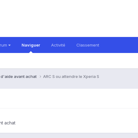
orum
Naviguer
Activité
Classement
 d'aide avant achat
ARC S ou attendre le Xperia S
nt achat