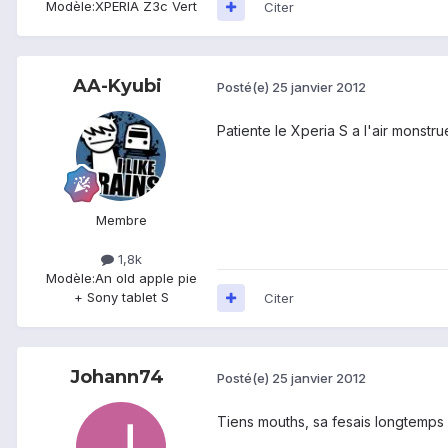
Modèle:
XPERIA Z3c Vert
Citer
AA-Kyubi
Posté(e)
25 janvier 2012
Patiente le Xperia S a l'air monstr
Membre
1,8k
Modèle:
An old apple pie
+ Sony tablet S
Citer
Johann74
Posté(e)
25 janvier 2012
Tiens mouths, sa fesais longtemps 