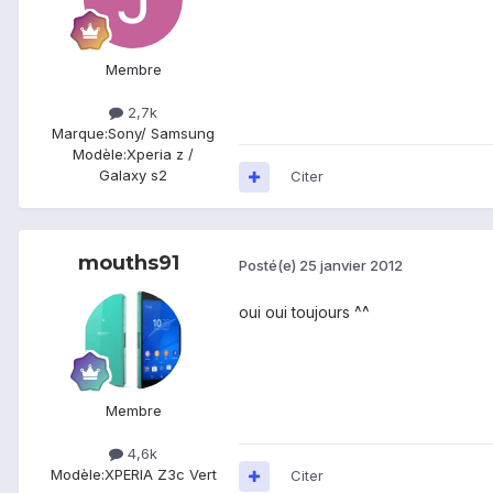
Membre
2,7k
Marque:
Sony/ Samsung
Modèle:
Xperia z /
Galaxy s2
Citer
mouths91
Posté(e)
25 janvier 2012
oui oui toujours ^^
Membre
4,6k
Modèle:
XPERIA Z3c Vert
Citer