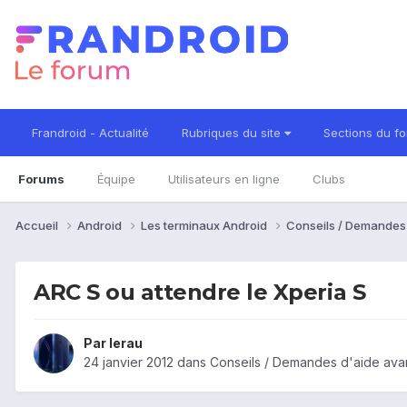
Frandroid - Actualité
Rubriques du site
Sections du f
Forums
Équipe
Utilisateurs en ligne
Clubs
Accueil
Android
Les terminaux Android
Conseils / Demandes
ARC S ou attendre le Xperia S
Par
lerau
24 janvier 2012
dans
Conseils / Demandes d'aide ava