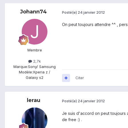
Johann74
Posté(e)
24 janvier 2012
On peut toujours attendre ^^ , pers
Membre
2,7k
Marque:
Sony/ Samsung
Modèle:
Xperia z /
Galaxy s2
Citer
lerau
Posté(e)
24 janvier 2012
Je suis d'accord on peut toujours a
de free :) .