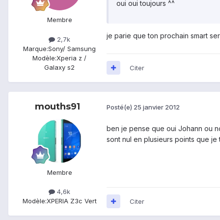
oui oui toujours ^^
Membre
je parie que ton prochain smart se
2,7k
Marque:
Sony/ Samsung
Modèle:
Xperia z /
Galaxy s2
Citer
mouths91
Posté(e)
25 janvier 2012
ben je pense que oui Johann ou non
sont nul en plusieurs points que je 
Membre
4,6k
Modèle:
XPERIA Z3c Vert
Citer