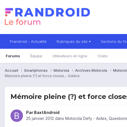
Frandroid - Actualité
Rubriques du site
Sections du f
Forums
Équipe
Utilisateurs en ligne
Clubs
Accueil
Smartphones
Motorola
Archives Motorola
Motorol
Mémoire pleine (?) et force closes... Galère.
Mémoire pleine (?) et force closes
Par
BaxtAndroid
25 janvier 2012
dans
Motorola Defy - Aides, Questio