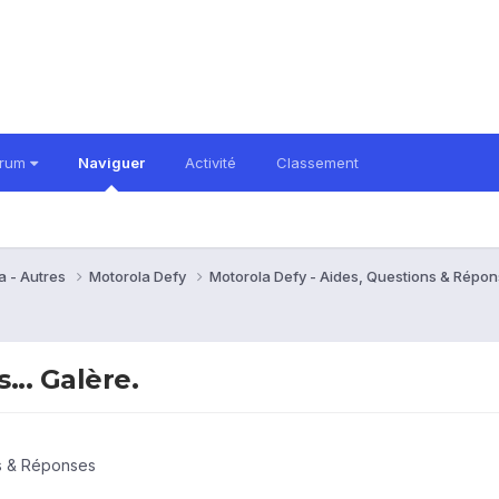
orum
Naviguer
Activité
Classement
a - Autres
Motorola Defy
Motorola Defy - Aides, Questions & Répo
... Galère.
ns & Réponses