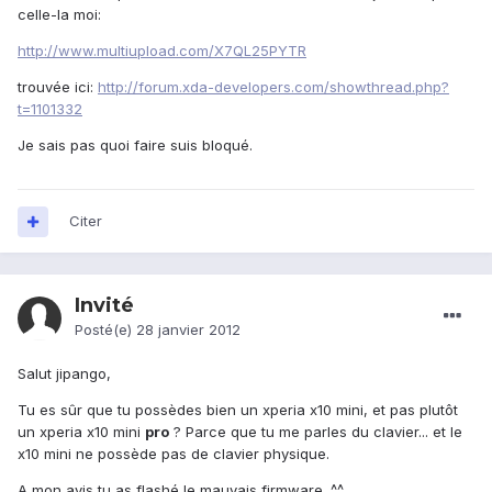
celle-la moi:
http://www.multiupload.com/X7QL25PYTR
trouvée ici:
http://forum.xda-developers.com/showthread.php?
t=1101332
Je sais pas quoi faire suis bloqué.
Citer
Invité
Posté(e)
28 janvier 2012
Salut jipango,
Tu es sûr que tu possèdes bien un xperia x10 mini, et pas plutôt
un xperia x10 mini
pro
? Parce que tu me parles du clavier... et le
x10 mini ne possède pas de clavier physique.
A mon avis tu as flashé le mauvais firmware. ^^