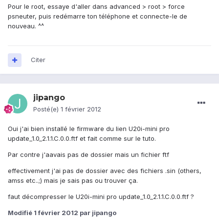
Pour le root, essaye d'aller dans advanced > root > force
psneuter, puis redémarre ton téléphone et connecte-le de
nouveau. ^^
Citer
jipango
Posté(e)
1 février 2012
Oui j'ai bien installé le firmware du lien U20i-mini pro
update_1.0_2.1.1.C.0.0.ftf et fait comme sur le tuto.
Par contre j'aavais pas de dossier mais un fichier ftf
effectivement j'ai pas de dossier avec des fichiers .sin (others,
amss etc..;) mais je sais pas ou trouver ça.
faut décompresser le U20i-mini pro update_1.0_2.1.1.C.0.0.ftf ?
Modifié
1 février 2012
par jipango