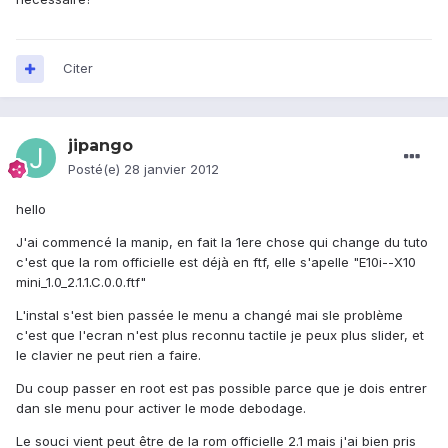
Citer
jipango
Posté(e)
28 janvier 2012
hello
J'ai commencé la manip, en fait la 1ere chose qui change du tuto
c'est que la rom officielle est déjà en ftf, elle s'apelle "E10i--X10
mini_1.0_2.1.1.C.0.0.ftf"
L'instal s'est bien passée le menu a changé mai sle problème
c'est que l'ecran n'est plus reconnu tactile je peux plus slider, et
le clavier ne peut rien a faire.
Du coup passer en root est pas possible parce que je dois entrer
dan sle menu pour activer le mode debodage.
Le souci vient peut être de la rom officielle 2.1 mais j'ai bien pris