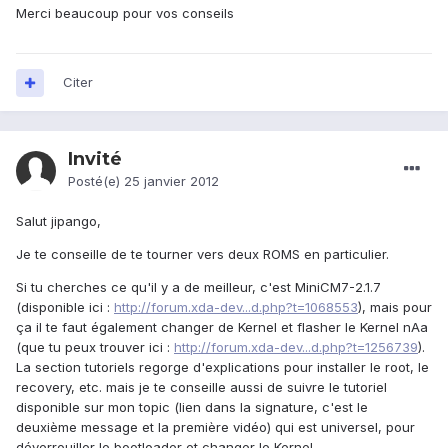
Merci beaucoup pour vos conseils
Citer
Invité
Posté(e)
25 janvier 2012
Salut jipango,
Je te conseille de te tourner vers deux ROMS en particulier.
Si tu cherches ce qu'il y a de meilleur, c'est MiniCM7-2.1.7
(disponible ici :
http://forum.xda-dev...d.php?t=1068553
), mais pour
ça il te faut également changer de Kernel et flasher le Kernel nAa
(que tu peux trouver ici :
http://forum.xda-dev...d.php?t=1256739
).
La section tutoriels regorge d'explications pour installer le root, le
recovery, etc. mais je te conseille aussi de suivre le tutoriel
disponible sur mon topic (lien dans la signature, c'est le
deuxième message et la première vidéo) qui est universel, pour
déverrouiller le bootloader et changer le Kernel.