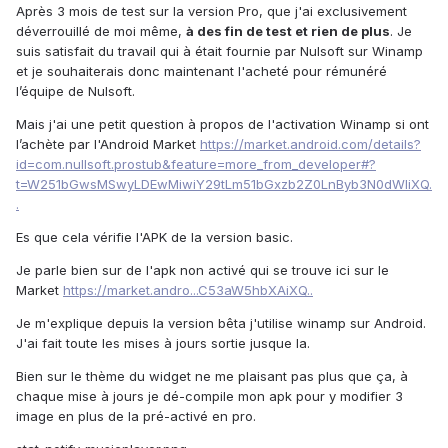
Après 3 mois de test sur la version Pro, que j'ai exclusivement
déverrouillé de moi même,
à des fin de test et rien de plus
. Je
suis satisfait du travail qui à était fournie par Nulsoft sur Winamp
et je souhaiterais donc maintenant l'acheté pour rémunéré
l’équipe de Nulsoft.
Mais j'ai une petit question à propos de l'activation Winamp si ont
l’achète par l'Android Market
https://market.android.com/details?
id=com.nullsoft.prostub&feature=more_from_developer#?
t=W251bGwsMSwyLDEwMiwiY29tLm51bGxzb2Z0LnByb3N0dWIiXQ.
.
Es que cela vérifie l'APK de la version basic.
Je parle bien sur de l'apk non activé qui se trouve ici sur le
Market
https://market.andro...C53aW5hbXAiXQ..
Je m'explique depuis la version bêta j'utilise winamp sur Android.
J'ai fait toute les mises à jours sortie jusque la.
Bien sur le thème du widget ne me plaisant pas plus que ça, à
chaque mise à jours je dé-compile mon apk pour y modifier 3
image en plus de la pré-activé en pro.