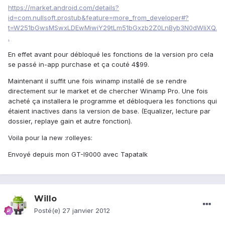
https://market.android.com/details?
id=com.nullsoft.prostub&feature=more_from_developer#?
t=W251bGwsMSwxLDEwMiwiY29tLm51bGxzb2Z0LnByb3N0dWIiXQ.
.
En effet avant pour débloqué les fonctions de la version pro cela
se passé in-app purchase et ça couté 4$99.
Maintenant il suffit une fois winamp installé de se rendre
directement sur le market et de chercher Winamp Pro. Une fois
acheté ça installera le programme et débloquera les fonctions qui
étaient inactives dans la version de base. (Equalizer, lecture par
dossier, replaye gain et autre fonction).
Voila pour la new :rolleyes:
Envoyé depuis mon GT-I9000 avec Tapatalk
Willo
Posté(e)
27 janvier 2012