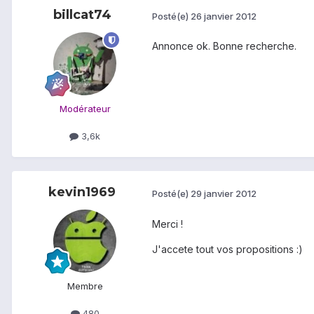
billcat74
Posté(e)
26 janvier 2012
Annonce ok. Bonne recherche.
Modérateur
3,6k
kevin1969
Posté(e)
29 janvier 2012
Merci !
J'accete tout vos propositions :)
Membre
480