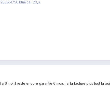
ie/285851756.htm?ca=20_s
il a 6 moi il reste encore garantie 6 mois j ai la facture plus tout la b