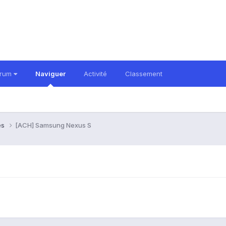
orum
Naviguer
Activité
Classement
es
[ACH] Samsung Nexus S