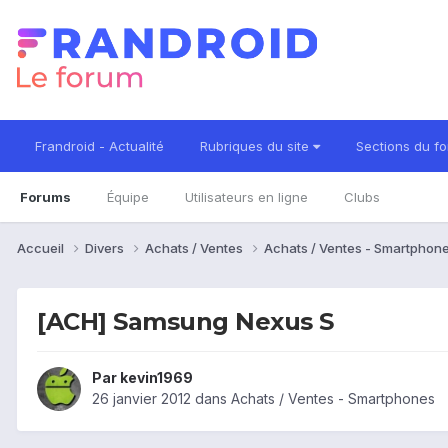
Frandroid - Actualité
Rubriques du site
Sections du f
Forums
Équipe
Utilisateurs en ligne
Clubs
Accueil
Divers
Achats / Ventes
Achats / Ventes - Smartphon
[ACH] Samsung Nexus S
Par
kevin1969
26 janvier 2012
dans
Achats / Ventes - Smartphones