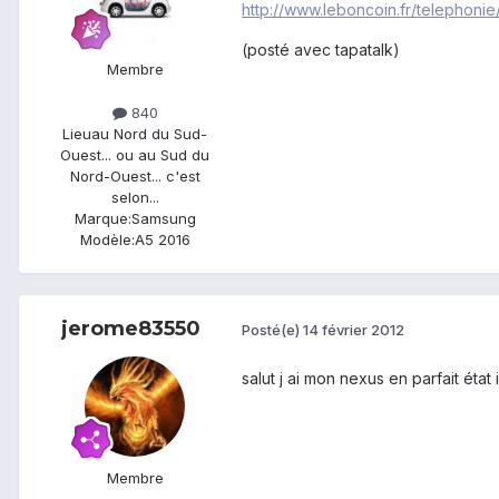
http://www.leboncoin.fr/telephon
(posté avec tapatalk)
Membre
840
Lieu
au Nord du Sud-
Ouest... ou au Sud du
Nord-Ouest... c'est
selon...
Marque:
Samsung
Modèle:
A5 2016
jerome83550
Posté(e)
14 février 2012
salut j ai mon nexus en parfait état 
Membre