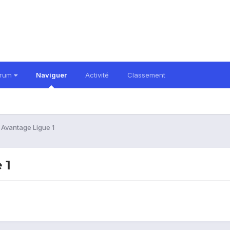
orum
Naviguer
Activité
Classement
 Avantage Ligue 1
 1