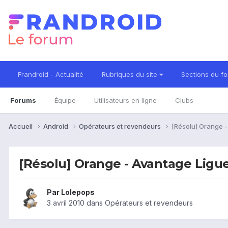
Frandroid - Actualité
Rubriques du site
Sections du f
Forums
Équipe
Utilisateurs en ligne
Clubs
Accueil
Android
Opérateurs et revendeurs
[Résolu] Orange -
[Résolu] Orange - Avantage Ligue
Par
Lolepops
3 avril 2010
dans
Opérateurs et revendeurs