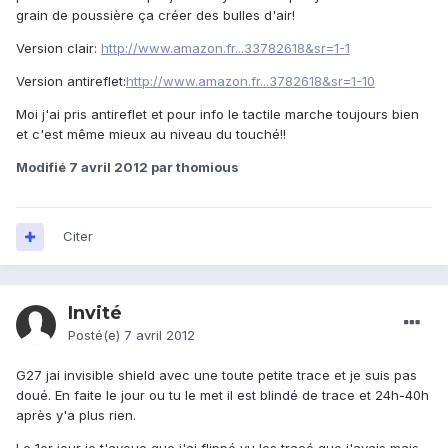
grain de poussière ça créer des bulles d'air!
Version clair:
http://www.amazon.fr...33782618&sr=1-1
Version antireflet:
http://www.amazon.fr...3782618&sr=1-10
Moi j'ai pris antireflet et pour info le tactile marche toujours bien
et c'est même mieux au niveau du touché!!
Modifié
7 avril 2012
par thomious
Citer
Invité
Posté(e)
7 avril 2012
G27 jai invisible shield avec une toute petite trace et je suis pas
doué. En faite le jour ou tu le met il est blindé de trace et 24h-40h
après y'a plus rien.