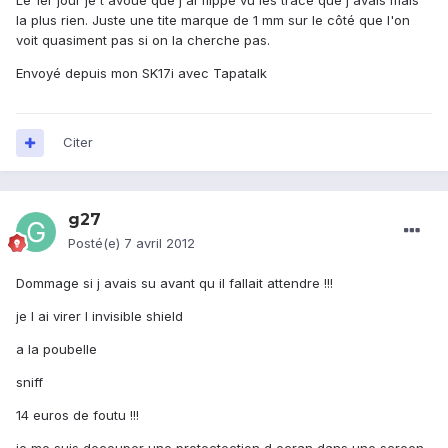
Le 1er jour je t'avoue que j'ai flippé vu les tracé que j'avais mais
la plus rien. Juste une tite marque de 1 mm sur le côté que l'on
voit quasiment pas si on la cherche pas.
Envoyé depuis mon SK17i avec Tapatalk
Citer
g27
Posté(e)
7 avril 2012
Dommage si j avais su avant qu il fallait attendre !!!
je l ai virer l invisible shield
a la poubelle
sniff
14 euros de foutu !!!