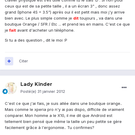
clavier physique est très utile comme tu le sais :D . Si non pour
ceux qui est de sa petite taille , il a un écran 3" , donc assez
grand (Iphone 4S = 3.5") après oui il est petit mais moi j'y arrive
bien avec. Le plus simple comme je
dit
toujours , va dans une
boutique Orange / SFR / Etc ... et prend les en mains. C'est ce que
je
fait
avant d'acheter un téléphone.
Si tu a des question , dit le moi :P
Citer
Lady Kinder
Posté(e)
31 janvier 2012
C'est ce que j'ai fais, je suis allée dans une boutique orange..
Mais comme le xperia pro n'y ai pas dispo, difficile de vraiment
comparer. Mon homme a le X10, il me dit que Android est
tellement bien pensé que même la taille un peu petite se gère
facilement grâce à l'ergonomie.. Tu confirmes?