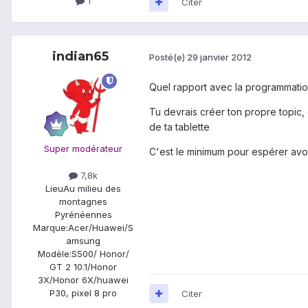
1
Citer
indian65
Posté(e)
29 janvier 2012
Quel rapport avec la programmatio
Tu devrais créer ton propre topic, 
de ta tablette
Super modérateur
C'est le minimum pour espérer avo
7,8k
Lieu
Au milieu des
montagnes
Pyrénéennes
Marque:
Acer/Huawei/S
amsung
Modèle:
S500/ Honor/
GT 2 10.1/Honor
3X/Honor 6X/huawei
P30, pixel 8 pro
Citer