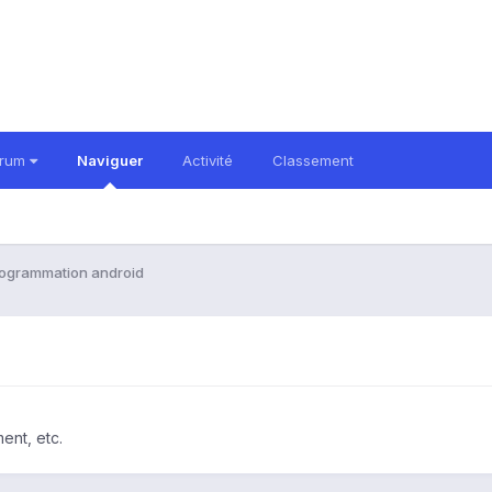
orum
Naviguer
Activité
Classement
ogrammation android
ent, etc.