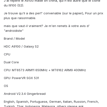
J'ai reperè le A9100 made on china, qui n'est autre que le clone
du I9100 (S2).
Je trouve qu'il a des perf' convenable (sur le papier), Pour un prix
plus que raisonnable.
mais que vaut-il vraiment? Je m'en remets à votre avis d'
"androidiste"
Brand / Model
HDC A9100 / Galaxy S2
CPU
Dual Core
CPU: MT6573 ARM11 650MHz + MT6162 ARM9 400MHz
GPU: PowerVR SGX 531
OS
Android V2.3.4 Gingerbread
English, Spanish, Portuguese, German, Italian, Russion, French,
Turkish, Thai, Indonesia, Malaysia, others please ask