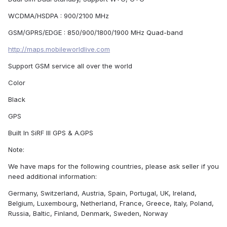
WCDMA/HSDPA : 900/2100 MHz
GSM/GPRS/EDGE : 850/900/1800/1900 MHz Quad-band
http://maps.mobileworldlive.com
Support GSM service all over the world
Color
Black
GPS
Built In SiRF III GPS & A.GPS
Note:
We have maps for the following countries, please ask seller if you
need additional information:
Germany, Switzerland, Austria, Spain, Portugal, UK, Ireland,
Belgium, Luxembourg, Netherland, France, Greece, Italy, Poland,
Russia, Baltic, Finland, Denmark, Sweden, Norway