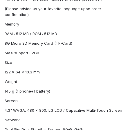
(Please advice us your favorite language upon order
confirmation)
Memory
RAM : 512 MB / ROM : 512 MB
8G Micro SD Memory Card (TF-Card)
MAX support 32GB
Size
122 x 64 x 10.3 mm
Weight
145 g (1 phone+1 battery)
Screen
4.3" WVGA, 480 x 800, LG LCD / Capacitive Multi-Touch Screen
Network
Dual Sim Dual Standby, Support W+G, G+G