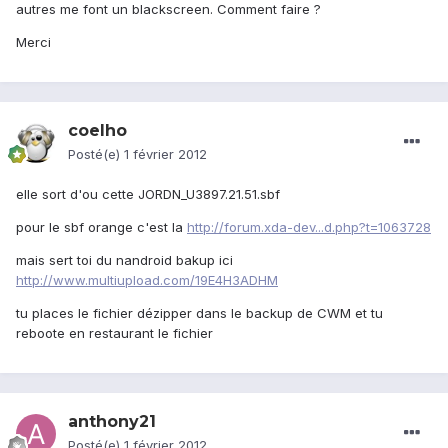
autres me font un blackscreen. Comment faire ?
Merci
coelho
Posté(e)
1 février 2012
elle sort d'ou cette JORDN_U3897.21.51.sbf
pour le sbf orange c'est la
http://forum.xda-dev...d.php?t=1063728
mais sert toi du nandroid bakup ici
http://www.multiupload.com/19E4H3ADHM
tu places le fichier dézipper dans le backup de CWM et tu
reboote en restaurant le fichier
anthony21
Posté(e)
1 février 2012