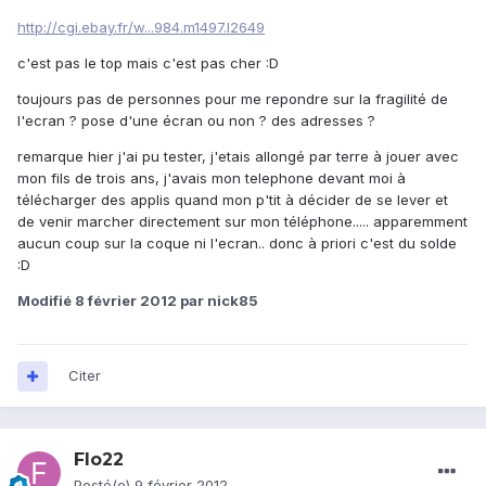
http://cgi.ebay.fr/w...984.m1497.l2649
c'est pas le top mais c'est pas cher :D
toujours pas de personnes pour me repondre sur la fragilité de
l'ecran ? pose d'une écran ou non ? des adresses ?
remarque hier j'ai pu tester, j'etais allongé par terre à jouer avec
mon fils de trois ans, j'avais mon telephone devant moi à
télécharger des applis quand mon p'tit à décider de se lever et
de venir marcher directement sur mon téléphone..... apparemment
aucun coup sur la coque ni l'ecran.. donc à priori c'est du solde
:D
Modifié
8 février 2012
par nick85
Citer
Flo22
Posté(e)
9 février 2012