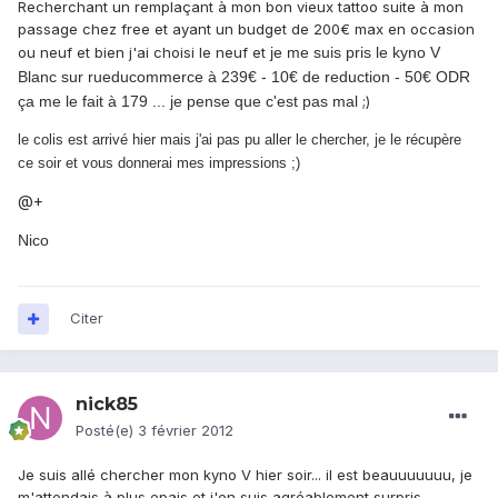
Recherchant un remplaçant à mon bon vieux tattoo suite à mon
passage chez free et ayant un budget de 200€ max en occasion
ou neuf et bien j'ai choisi le neuf et
je me suis pris le kyno V
Blanc sur rueducommerce à 239€ - 10€ de reduction - 50€ ODR
ça me le fait à 179 ... je pense que c'est pas mal
;)
le colis est arrivé hier mais j'ai pas pu aller le chercher, je le récupère
ce soir et vous donnerai mes impressions ;)
@+
Nico
Citer
nick85
Posté(e)
3 février 2012
Je suis allé chercher mon kyno V hier soir... il est beauuuuuuu, je
m'attendais à plus epais et j'en suis agréablement surpris...