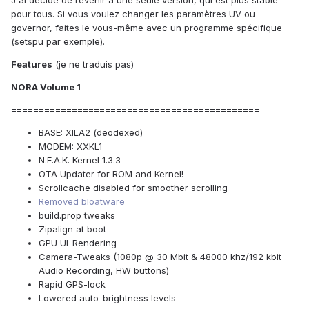
J'ai décidé de revenir à une seule version, qui est plus stable
pour tous. Si vous voulez changer les paramètres UV ou
governor, faites le vous-même avec un programme spécifique
(setspu par exemple).
Features
(je ne traduis pas)
NORA Volume 1
=============================================
BASE: XILA2 (deodexed)
MODEM: XXKL1
N.E.A.K. Kernel 1.3.3
OTA Updater for ROM and Kernel!
Scrollcache disabled for smoother scrolling
Removed bloatware
build.prop tweaks
Zipalign at boot
GPU UI-Rendering
Camera-Tweaks (1080p @ 30 Mbit & 48000 khz/192 kbit
Audio Recording, HW buttons)
Rapid GPS-lock
Lowered auto-brightness levels