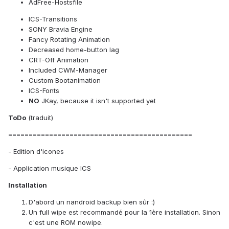
AdFree-Hostsfile
ICS-Transitions
SONY Bravia Engine
Fancy Rotating Animation
Decreased home-button lag
CRT-Off Animation
Included CWM-Manager
Custom Bootanimation
ICS-Fonts
NO
JKay, because it isn't supported yet
ToDo
(traduit)
=============================================
- Edition d'icones
- Application musique ICS
Installation
D'abord un nandroid backup bien sûr :)
Un full wipe est recommandé pour la 1ère installation. Sinon
c'est une ROM nowipe.