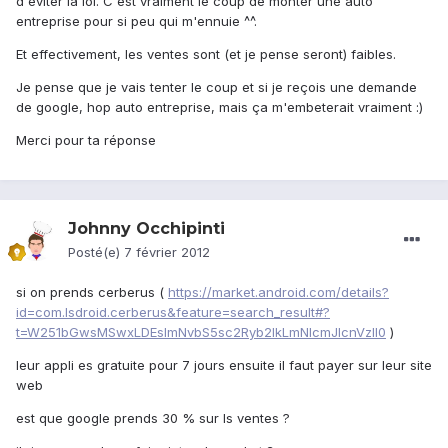
d'éviter la loi. C'est vraiment le coup de monter une auto
entreprise pour si peu qui m'ennuie ^^.
Et effectivement, les ventes sont (et je pense seront) faibles.
Je pense que je vais tenter le coup et si je reçois une demande
de google, hop auto entreprise, mais ça m'embeterait vraiment :)
Merci pour ta réponse
Johnny Occhipinti
Posté(e)
7 février 2012
si on prends cerberus (
https://market.android.com/details?
id=com.lsdroid.cerberus&feature=search_result#?
t=W251bGwsMSwxLDEsImNvbS5sc2Ryb2lkLmNlcmJlcnVzIl0
)
leur appli es gratuite pour 7 jours ensuite il faut payer sur leur site
web
est que google prends 30 % sur ls ventes ?