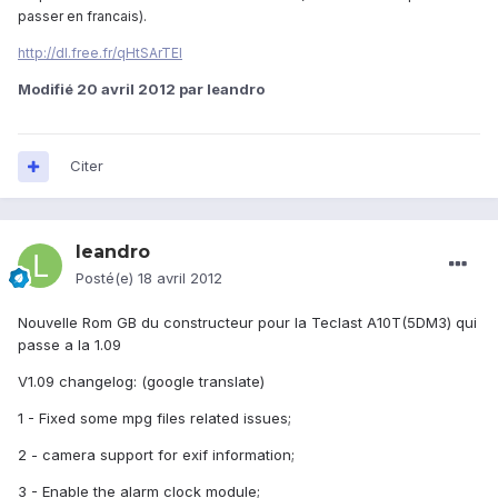
passer en francais).
http://dl.free.fr/qHtSArTEI
Modifié
20 avril 2012
par leandro
Citer
leandro
Posté(e)
18 avril 2012
Nouvelle Rom GB du constructeur pour la Teclast A10T(5DM3) qui
passe a la 1.09
V1.09 changelog: (google translate)
1 - Fixed some mpg files related issues;
2 - camera support for exif information;
3 - Enable the alarm clock module;