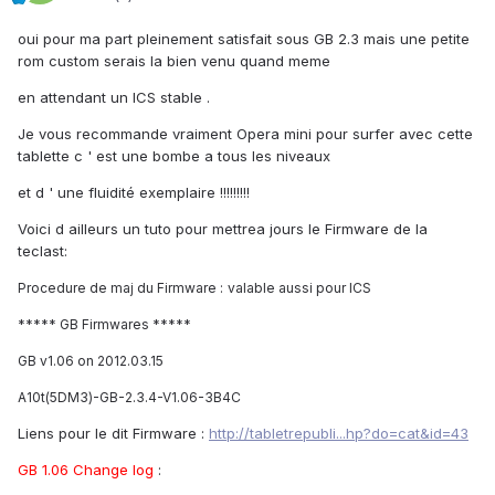
oui pour ma part pleinement satisfait sous GB 2.3 mais une petite
rom custom serais la bien venu quand meme
en attendant un ICS stable .
Je vous recommande vraiment Opera mini pour surfer avec cette
tablette c ' est une bombe a tous les niveaux
et d ' une fluidité exemplaire !!!!!!!!!
Voici d ailleurs un tuto pour mettrea jours le Firmware de la
teclast:
Procedure de maj du Firmware :
valable aussi pour ICS
***** GB Firmwares *****
GB v1.06 on 2012.03.15
A10t(5DM3)-GB-2.3.4-V1.06-3B4C
Liens pour le dit Firmware :
http://tabletrepubli...hp?do=cat&id=43
GB 1.06 Change log
: