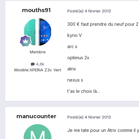
mouths91
Posté(e)
4 février 2012
300 € faut prendre du neuf pour 2
kyno V
arc s
Membre
optimus 2x
4,6k
atrix
Modèle:
XPERIA Z3c Vert
nexus s
t'as le choix là...
manucounter
Posté(e)
4 février 2012
Je me tate pour un Atrix comme il y