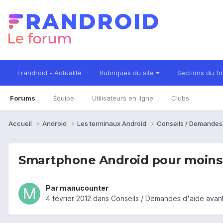
Frandroid - Actualité
Rubriques du site
Sections du f
Forums
Équipe
Utilisateurs en ligne
Clubs
Accueil
Android
Les terminaux Android
Conseils / Demandes
Smartphone Android pour moins
Par
manucounter
4 février 2012
dans
Conseils / Demandes d'aide avant