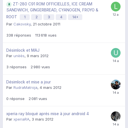
ZT-280 C91 ROM OFFICIELLES, ICE CREAM
SANDWICH, GINGERBREAD, CYANOGEN, FROYO &
ROOT
1
2
3
4
14
Par
Cakovsky
,
21 octobre 2011
338
réponses
113 618
vues
Désimlock et MAJ
Par
unèès
,
9 mars 2012
3
réponses
2 980
vues
Désimlock et mise a jour
Par
RudraMatroja
,
4 mars 2012
0
réponse
2 081
vues
xperia ray bloqué aprés mise à jour android 4
Par
xperiaRA
,
3 mars 2012