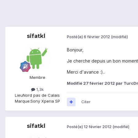
sifatkl
Posté(e)
6 février 2012
(modifié)
Bonjour,
Je cherche depuis un bon moment, 
Merci d'avance :)..
Membre
Modifié
27 février 2012
par TurcDr
1,3k
Lieu
Nord pas de Calais
Marque:
Sony Xperia SP
Citer
sifatkl
Posté(e)
12 février 2012
(modifié)