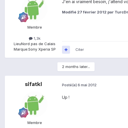
J'en ai vraiment besoin, j'attend v
Modifié
27 février 2012
par TurcDr
Membre
1,3k
Lieu
Nord pas de Calais
Marque:
Sony Xperia SP
Citer
2 months later...
sifatkl
Posté(e)
6 mai 2012
Up !
Membre