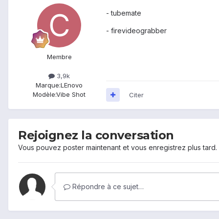
- tubemate
- firevideograbber
Membre
3,9k
Marque:
LEnovo
Modèle:
Vibe Shot
Citer
Rejoignez la conversation
Vous pouvez poster maintenant et vous enregistrez plus tard
Répondre à ce sujet…