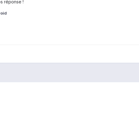
os réponse !
oid