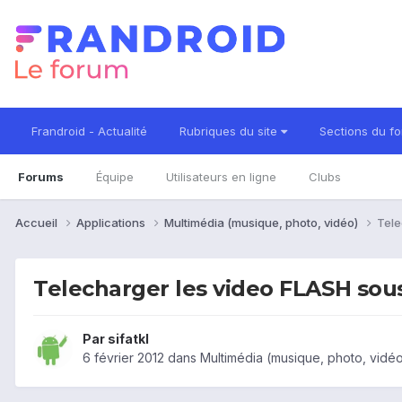
Frandroid - Actualité
Rubriques du site
Sections du f
Forums
Équipe
Utilisateurs en ligne
Clubs
Accueil
Applications
Multimédia (musique, photo, vidéo)
Tele
Telecharger les video FLASH sou
Par
sifatkl
6 février 2012
dans
Multimédia (musique, photo, vidé