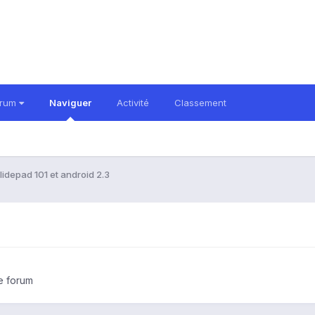
orum
Naviguer
Activité
Classement
lidepad 101 et android 2.3
le forum