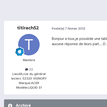
titirach52
Posté(e)
7 février 2012
Bonjour a tous,je possède une table
aucune réponse de leurs part......
Membre
22
Lieu
46,rue du général
leclerc 52320 VIGNORY
Marque:
ACER
Modèle:
LIQUID S1
Archivé