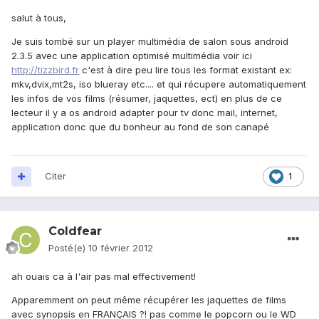
salut à tous,
Je suis tombé sur un player multimédia de salon sous android
2.3.5 avec une application optimisé multimédia voir ici
http://tizzbird.fr
c'est à dire peu lire tous les format existant ex:
mkv,dvix,mt2s, iso blueray etc.... et qui récupere automatiquement
les infos de vos films (résumer, jaquettes, ect) en plus de ce
lecteur il y a os android adapter pour tv donc mail, internet,
application donc que du bonheur au fond de son canapé
Citer
1
Coldfear
Posté(e)
10 février 2012
ah ouais ca à l'air pas mal effectivement!
Apparemment on peut même récupérer les jaquettes de films
avec synopsis en FRANÇAIS ?! pas comme le popcorn ou le WD