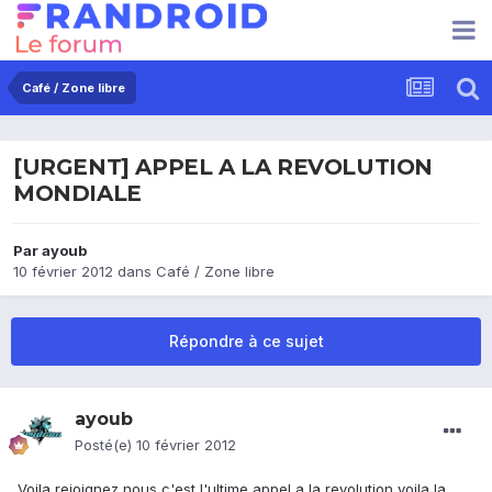
Café / Zone libre
[URGENT] APPEL A LA REVOLUTION
MONDIALE
Par
ayoub
10 février 2012
dans
Café / Zone libre
Répondre à ce sujet
ayoub
Posté(e)
10 février 2012
Voila rejoignez nous c'est l'ultime appel a la revolution voila la