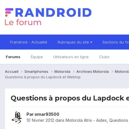
Frandroid - Actualité
Rubriques du site
Sections du f
Forums
Équipe
Utilisateurs en ligne
Clubs
Accueil
Smartphones
Motorola
Archives Motorola
Motorol
Questions à propos du Lapdock et Webtop
Questions à propos du Lapdock 
Par
omar93500
10 février 2012
dans
Motorola Atrix - Aides, Question