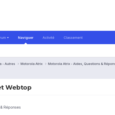
orum
Naviguer
Activité
Classement
a - Autres
Motorola Atrix
Motorola Atrix - Aides, Questions & Répo
et Webtop
s & Réponses