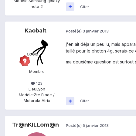
Modèle:
Samsung galaxy
note 2
Citer
Kaobalt
Posté(e)
3 janvier 2013
j'en ait déja un peu lu, mais appar
taillé pour le photon 4g, serais-ce
ma deuxième question est surtout pa
Membre
123
Lieu
Lyon
Modèle:
Zte Blade /
Motorola Atrix
Citer
Tr@nKILLom@n
Posté(e)
5 janvier 2013