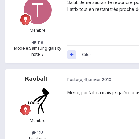
Salut. Je ne saurais te répondre p
l'atrix tout en restant très proche 
Membre
118
Modèle:
Samsung galaxy
note 2
Citer
Kaobalt
Posté(e)
6 janvier 2013
Merci, j'ai fait ca mais je galère a 
Membre
123
Lieu
Lyon