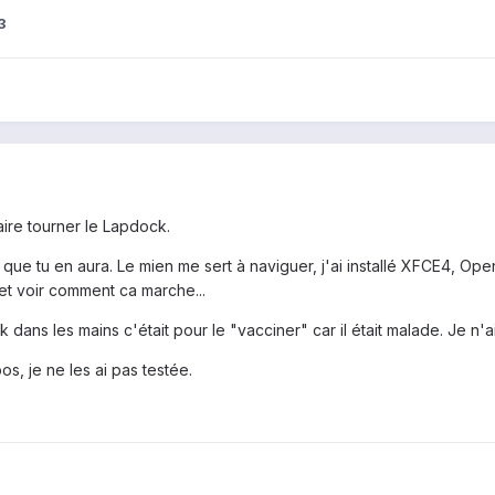
3
aire tourner le Lapdock.
é que tu en aura. Le mien me sert à naviguer, j'ai installé XFCE4, Op
er et voir comment ca marche...
k dans les mains c'était pour le "vacciner" car il était malade. Je n
s, je ne les ai pas testée.