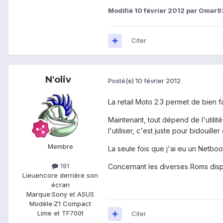
Modifié
10 février 2012
par Omar9
Citer
N'oliv
Posté(e)
10 février 2012
La retail Moto 2.3 permet de bien f
Maintenant, tout dépend de l'utilit
l'utiliser, c'est juste pour bidouill
Membre
La seule fois que j'ai eu un Netboo
191
Concernant les diverses Roms dispo
Lieu
encore derrière son
écran
Marque:
Sony et ASUS
Modèle:
Z1 Compact
Lime et TF700t
Citer