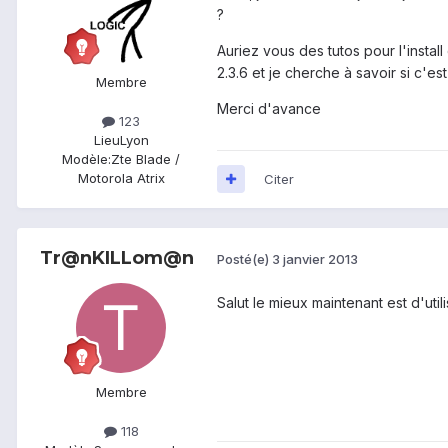
?
Auriez vous des tutos pour l'insta
2.3.6 et je cherche à savoir si c'es
Membre
Merci d'avance
123
Lieu
Lyon
Modèle:
Zte Blade /
Motorola Atrix
Citer
Tr@nKILLom@n
Posté(e)
3 janvier 2013
Salut le mieux maintenant est d'ut
Membre
118