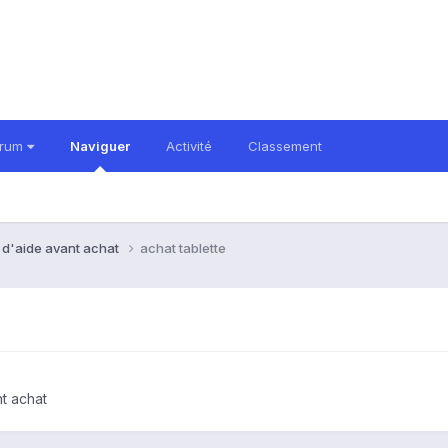
orum
Naviguer
Activité
Classement
 d'aide avant achat
achat tablette
t achat