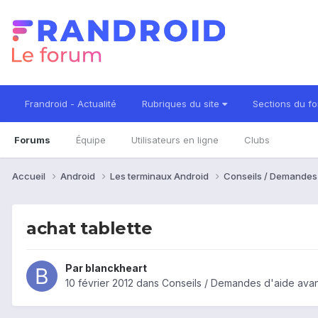
Frandroid - Actualité
Rubriques du site
Sections du f
Forums
Équipe
Utilisateurs en ligne
Clubs
Accueil
Android
Les terminaux Android
Conseils / Demandes
achat tablette
Par
blanckheart
10 février 2012
dans
Conseils / Demandes d'aide avan