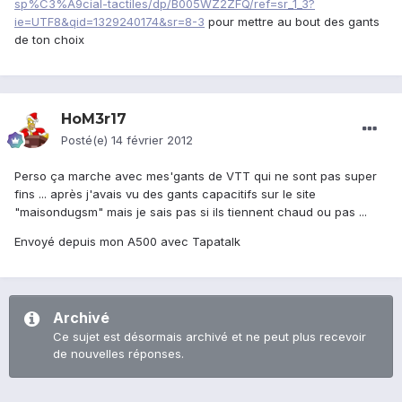
sp%C3%A9cial-tactiles/dp/B005WZ2ZFQ/ref=sr_1_3?
ie=UTF8&qid=1329240174&sr=8-3
pour mettre au bout des gants
de ton choix
HoM3r17
Posté(e)
14 février 2012
Perso ça marche avec mes'gants de VTT qui ne sont pas super
fins ... après j'avais vu des gants capacitifs sur le site
"maisondugsm" mais je sais pas si ils tiennent chaud ou pas ...
Envoyé depuis mon A500 avec Tapatalk
Archivé
Ce sujet est désormais archivé et ne peut plus recevoir
de nouvelles réponses.