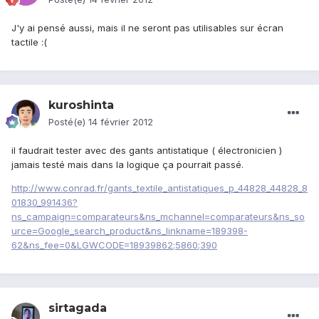
J'y ai pensé aussi, mais il ne seront pas utilisables sur écran
tactile :(
kuroshinta
Posté(e)
14 février 2012
il faudrait tester avec des gants antistatique ( électronicien )
jamais testé mais dans la logique ça pourrait passé.
http://www.conrad.fr/gants_textile_antistatiques_p_44828_44828_8
01830_991436?
ns_campaign=comparateurs&ns_mchannel=comparateurs&ns_so
urce=Google_search_product&ns_linkname=189398-
62&ns_fee=0&LGWCODE=18939862;5860;390
sirtagada