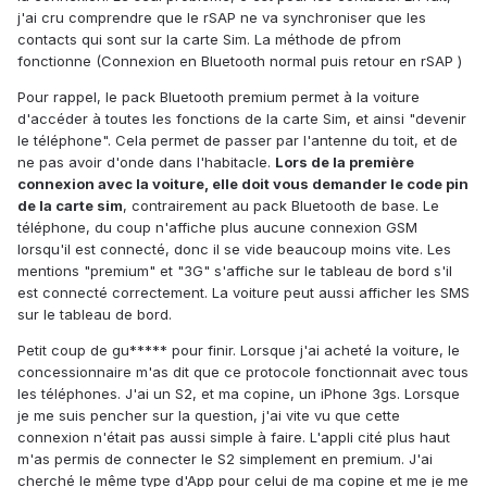
j'ai cru comprendre que le rSAP ne va synchroniser que les
contacts qui sont sur la carte Sim. La méthode de pfrom
fonctionne (Connexion en Bluetooth normal puis retour en rSAP )
Pour rappel, le pack Bluetooth premium permet à la voiture
d'accéder à toutes les fonctions de la carte Sim, et ainsi "devenir
le téléphone". Cela permet de passer par l'antenne du toit, et de
ne pas avoir d'onde dans l'habitacle.
Lors de la première
connexion avec la voiture, elle doit vous demander le code pin
de la carte sim
, contrairement au pack Bluetooth de base. Le
téléphone, du coup n'affiche plus aucune connexion GSM
lorsqu'il est connecté, donc il se vide beaucoup moins vite. Les
mentions "premium" et "3G" s'affiche sur le tableau de bord s'il
est connecté correctement. La voiture peut aussi afficher les SMS
sur le tableau de bord.
Petit coup de gu***** pour finir. Lorsque j'ai acheté la voiture, le
concessionnaire m'as dit que ce protocole fonctionnait avec tous
les téléphones. J'ai un S2, et ma copine, un iPhone 3gs. Lorsque
je me suis pencher sur la question, j'ai vite vu que cette
connexion n'était pas aussi simple à faire. L'appli cité plus haut
m'as permis de connecter le S2 simplement en premium. J'ai
cherché le même type d'App pour celui de ma copine et me je me