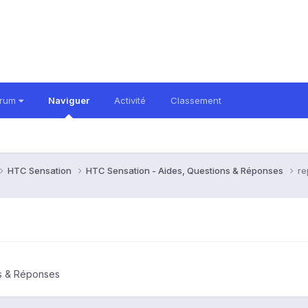
orum
Naviguer
Activité
Classement
HTC Sensation
HTC Sensation - Aides, Questions & Réponses
re
ns & Réponses