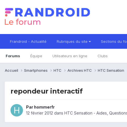
Frandroid - Actualité
Rubriques du site
Sections du f
Forums
Équipe
Utilisateurs en ligne
Clubs
Accueil
Smartphones
HTC
Archives HTC
HTC Sensation
repondeur interactif
Par
hommerfr
12 février 2012
dans
HTC Sensation - Aides, Questio