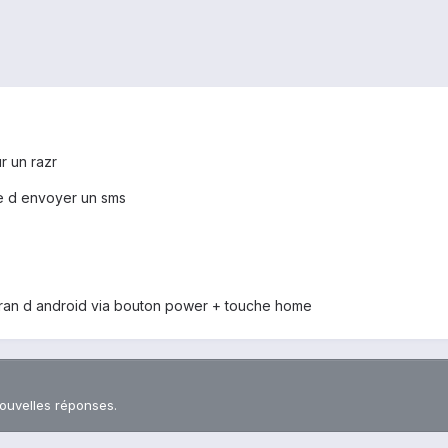
ur un razr
se d envoyer un sms
cran d android via bouton power + touche home
nouvelles réponses.