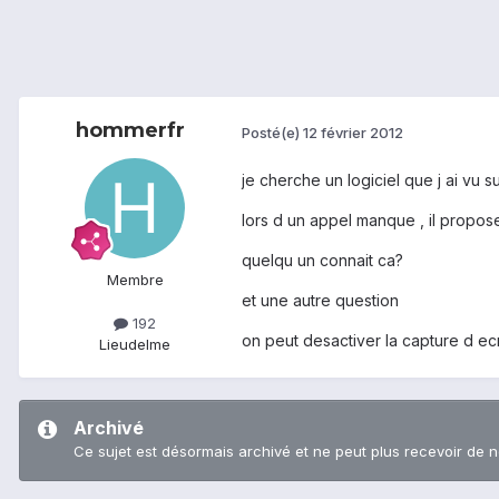
hommerfr
Posté(e)
12 février 2012
je cherche un logiciel que j ai vu s
lors d un appel manque , il propo
quelqu un connait ca?
Membre
et une autre question
192
on peut desactiver la capture d e
Lieu
delme
Archivé
Ce sujet est désormais archivé et ne peut plus recevoir de 