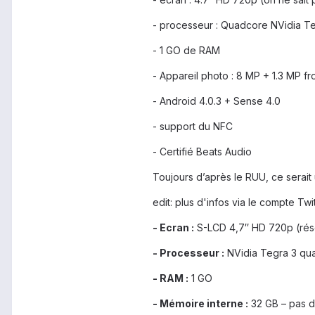
- processeur : Quadcore NVidia T
- 1 GO de RAM
- Appareil photo : 8 MP + 1.3 MP fr
- Android 4.0.3 + Sense 4.0
- support du NFC
- Certifié Beats Audio
Toujours d’après le RUU, ce serai
edit: plus d'infos via le compte Tw
- Ecran :
S-LCD 4,7″ HD 720p (réso
-
Processeur :
NVidia Tegra 3 qu
- RAM :
1 GO
- Mémoire interne :
32 GB – pas d