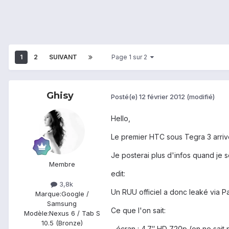
1
2
SUIVANT
Page 1 sur 2
Ghisy
Posté(e)
12 février 2012
(modifié)
Hello,
Le premier HTC sous Tegra 3 arrive
Je posterai plus d'infos quand je s
Membre
edit:
3,8k
Un RUU officiel a donc leaké via
Marque:
Google /
Samsung
Ce que l'on sait:
Modèle:
Nexus 6 / Tab S
10.5 (Bronze)
- écran : 4.7″ HD 720p (on ne sait