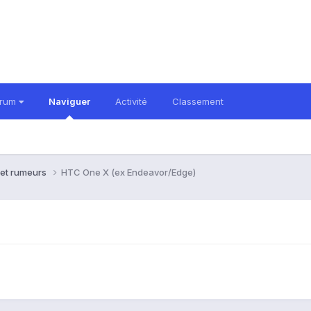
orum
Naviguer
Activité
Classement
 et rumeurs
HTC One X (ex Endeavor/Edge)