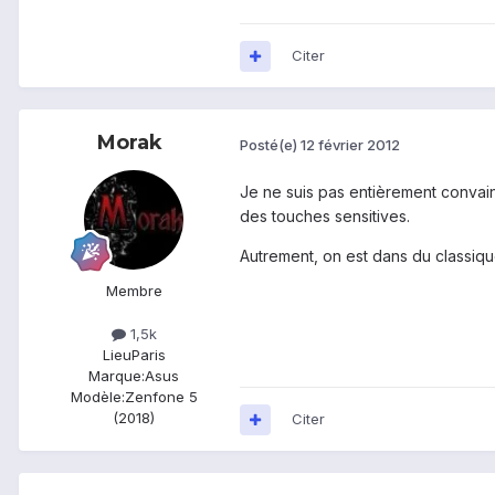
Citer
Morak
Posté(e)
12 février 2012
Je ne suis pas entièrement convain
des touches sensitives.
Autrement, on est dans du classiq
Membre
1,5k
Lieu
Paris
Marque:
Asus
Modèle:
Zenfone 5
(2018)
Citer