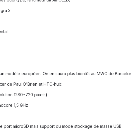
egra 3
ontal
t un modèle européen. On en saura plus bientôt au MWC de Barcelo
itter de Paul O'Brien et HTC-hub:
lution 1280*720 pixels
)
adcore 1,5 GHz
e port microSD mais support du mode stockage de masse USB