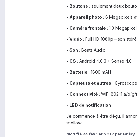
- Boutons :
seulement deux bouton 
- Appareil photo :
8 Megapixels av
- Caméra frontale :
1.3 Megapixel
-
Vidéo :
Full HD 1080p – son stér
- Son :
Beats Audio
- OS :
Android 4.0.3 + Sense 4.0
- Batterie :
1800 mAH
- Capteurs et autres :
Gyroscope,
- Connectivité :
WiFi 802.11 a/b/g/
- LED de notification
Je commence à être déçu, il annonce
:mellow:
Modifié
24 février 2012
par Ghisy