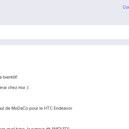
Co
 bientôt!
erai chez moi :)
 Paul de MoDaCo pour le HTC Endeavor.
 pas quel type, la rumeur dit AMOLED)