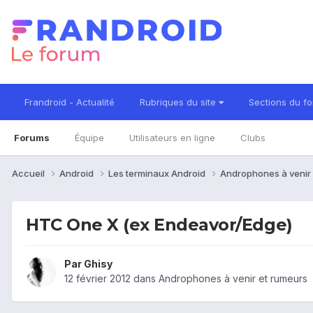
Frandroid - Actualité
Rubriques du site
Sections du f
Forums
Équipe
Utilisateurs en ligne
Clubs
Accueil
Android
Les terminaux Android
Androphones à venir
HTC One X (ex Endeavor/Edge)
Par
Ghisy
12 février 2012
dans
Androphones à venir et rumeurs