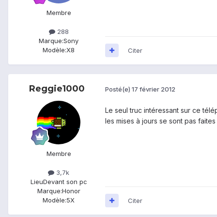
Membre
288
Marque:
Sony
Modèle:
X8
Citer
Reggie1000
Posté(e)
17 février 2012
Le seul truc intéressant sur ce tél
les mises à jours se sont pas faite
Membre
3,7k
Lieu
Devant son pc
Marque:
Honor
Modèle:
5X
Citer