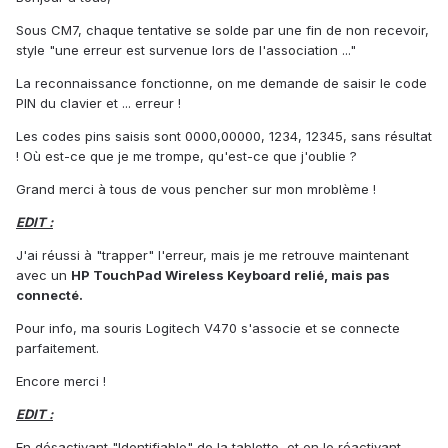
Sous CM7, chaque tentative se solde par une fin de non recevoir,
style "une erreur est survenue lors de l'association ..."
La reconnaissance fonctionne, on me demande de saisir le code
PIN du clavier et ... erreur !
Les codes pins saisis sont 0000,00000, 1234, 12345, sans résultat
! Où est-ce que je me trompe, qu'est-ce que j'oublie ?
Grand merci à tous de vous pencher sur mon mroblème !
EDIT :
J'ai réussi à "trapper" l'erreur, mais je me retrouve maintenant
avec un
HP TouchPad Wireless Keyboard relié, mais pas
connecté.
Pour info, ma souris Logitech V470 s'associe et se connecte
parfaitement.
Encore merci !
EDIT :
En désactivant "Identifiable" de la tablette, et en le réactivant,