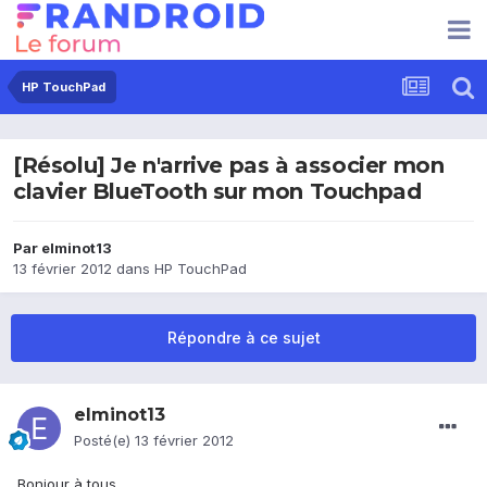
HP TouchPad
[Résolu] Je n'arrive pas à associer mon
clavier BlueTooth sur mon Touchpad
Par
elminot13
13 février 2012
dans
HP TouchPad
Répondre à ce sujet
elminot13
Posté(e)
13 février 2012
Bonjour à tous,