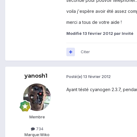
seconde pour pouvoir téléphoner...
voila j'espère avoir été assez comp
merci a tous de votre aide !
Modifié
13 février 2012
par Invité
Citer
yanosh1
Posté(e)
13 février 2012
Ayant tésté cyanogen 2.3.7, pendan
Membre
734
Marque:
Wiko