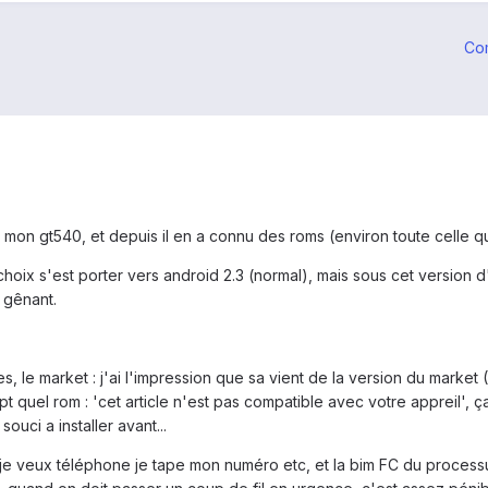
Co
 mon gt540, et depuis il en a connu des roms (environ toute celle qu
 choix s'est porter vers android 2.3 (normal), mais sous cet version
z gênant.
s, le market : j'ai l'impression que sa vient de la version du market 
mpt quel rom : 'cet article n'est pas compatible avec votre appreil',
ouci a installer avant...
 je veux téléphone je tape mon numéro etc, et la bim FC du process