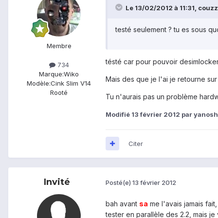
Le 13/02/2012 à 11:31, couzzii
testé seulement ? tu es sous quo
Membre
tésté car pour pouvoir desimlocker
734
Marque:
Wiko
Mais des que je l'ai je retourne su
Modèle:
Cink Slim V14
Rooté
Tu n'aurais pas un problème hardw
Modifié
13 février 2012
par yanosh
Citer
Invité
Posté(e)
13 février 2012
bah avant
sa
me l'avais jamais fait
tester en parallèle des 2.2, mais je