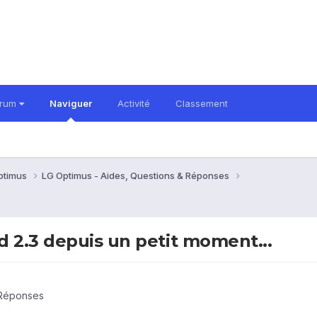
orum
Naviguer
Activité
Classement
ptimus
LG Optimus - Aides, Questions & Réponses
 2.3 depuis un petit moment...
 Réponses