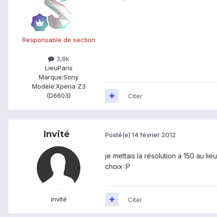
Responsable de section
3,8k
Lieu
Paris
Marque:
Sony
Modèle:
Xperia Z3
(D6603)
Citer
Invité
Posté(e)
14 février 2012
je mettais la résolution a 150 au l
choix :P
Invité
Citer