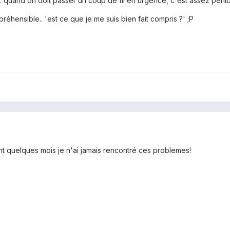
 quand on doit passer un coup de fil en urgence, c'est assez pénibl
réhensible.. 'est ce que je me suis bien fait compris ?' ;P
t quelques mois je n'ai jamais rencontré ces problemes!