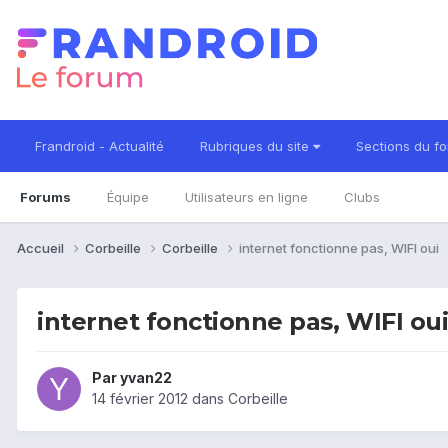
Frandroid - Actualité
Rubriques du site
Sections du f
Forums
Équipe
Utilisateurs en ligne
Clubs
Accueil
Corbeille
Corbeille
internet fonctionne pas, WIFI oui
internet fonctionne pas, WIFI ou
Par
yvan22
14 février 2012
dans
Corbeille