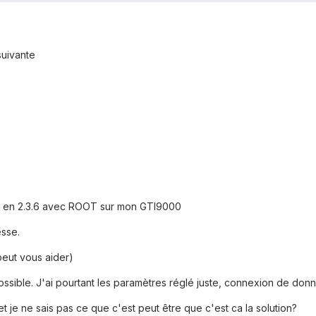
suivante
uis en 2.3.6 avec ROOT sur mon GTI9000
esse.
 peut vous aider)
ossible. J'ai pourtant les paramètres réglé juste, connexion de don
et je ne sais pas ce que c'est peut être que c'est ca la solution?