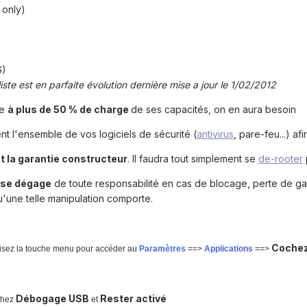
 only)
6)
iste est en parfaite évolution dernière mise a jour le 1/02/2012
ne
à plus de 50 % de charge
de ses capacités, on en aura besoin
t l'ensemble de vos logiciels de sécurité (
antivirus
, pare-feu...) a
t la garantie constructeur
. Il faudra tout simplement se
de-rooter
se dégage
de toute responsabilité en cas de blocage, perte de gar
u'une telle manipulation comporte.
Coche
lisez la touche menu pour accéder au
Paramètres
==>
Applications
==>
Débogage USB
Rester activé
chez
et