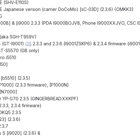
E (SHV-E110S)
E Japanese version (carrier DoCoMo) [sC-03D] (2.3.6) {OMKK3}
G
9000B] & [i9000 2.3.3 (PDA I9000BOJV8, Phone I9000XXJVO, CSC
 (aka SGH-T959V)
s (GT-I9001)
OS
2.3.3 and 2.3.6 (I9001ZSKP6) & 2.3.4 firmware (i90
GT-S5570 (GB only)
ro i5510
150]
[b5510] (2.3.5)
1000] (2.3.3 firmware), [P1000N]
 [N7000]
r YP-G70 2.3.5 (GINGERBREAD.XXKPF)
3.3, 2.3.4 firmware)
DKQ5 2.3.5
3] (2.3.6)
.3.7
S [i9020] (2.3.6) &
)