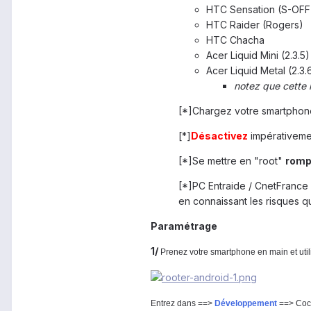
HTC Sensation (S-OFF
HTC Raider (Rogers)
HTC Chacha
Acer Liquid Mini (2.3.5)
Acer Liquid Metal (2.3.
notez que cette l
[*]Chargez votre smartpho
[*]
Désactivez
impérativemen
[*]Se mettre en "root"
romp
[*]PC Entraide / CnetFrance
en connaissant les risques q
Paramétrage
1/
Prenez votre smartphone en main et uti
Entrez dans ==>
Développement
==> Co