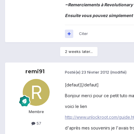
~Remerciements à Revolutionary
Ensuite vous pouvez simplement in
Citer
2 weeks later...
remi91
Posté(e)
23 février 2012
(modifié)
[defaut][/defaut]
Bonjour merci pour ce petit tuto mai
voici le lien
Membre
http://www.unlockroot.com/guide.h
57
d'après mes souvenirs je l'avais tro