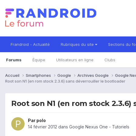
Frandroid - Actualité
Rubriques du site
Sections du f
Forums
Équipe
Utilisateurs en ligne
Clubs
Accueil
Smartphones
Google
Archives Google
Google Ne
Root son N1 (en rom stock 2.3.6) sans déverrouiller le bootloader
Root son N1 (en rom stock 2.3.6) 
Par
polo
14 février 2012
dans
Google Nexus One - Tutoriels