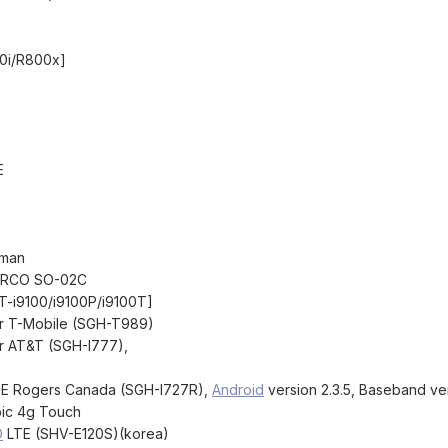
00i/R800x]
E
kman
ARCO SO-02C
T-i9100/i9100P/i9100T]
or T-Mobile (SGH-T989)
or AT&T (SGH-I777),
LTE Rogers Canada (SGH-I727R),
Android
version 2.3.5, Baseband v
pic 4g Touch
D
LTE (SHV-E120S)(korea)