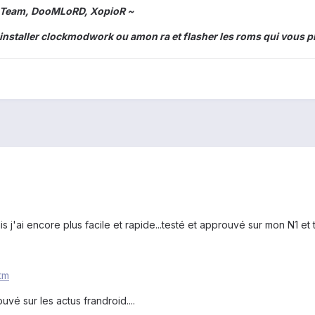
 Team, DooMLoRD, XopioR ~
staller clockmodwork ou amon ra et flasher les roms qui vous pla
s j'ai encore plus facile et rapide...testé et approuvé sur mon N1 et t
tm
uvé sur les actus frandroid....