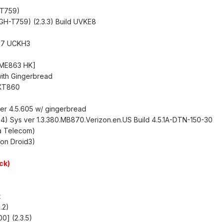
-T759)
GH-T759) (2.3.3) Build UVKE8
897 UCKH3
 [ME863 HK]
with Gingerbread
 XT860
ver 4.5.605 w/ gingerbread
.4) Sys ver 1.3.380.MB870.Verizon.en.US Build 4.5.1A-DTN-150-30
a Telecom)
on Droid3)
ck)
t
.2)
0] (2.3.5)