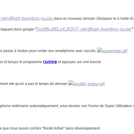
zergRush-busybox-su.zip
dans un nouveau dossier. Dézippez-le à l'aide d'
DooMLoRD_v4_ROOT-zergRush-busybox-su.zip
"
n tappant dans google "
 on passe à l'action pour rooter son smartphone avec succès.
runme
eur et lançez le programme
et appuyez sur une touche
llement vite qu'on a pas le temps de stresser
tphone redémarre automatiquement, vous devriez voir l'icone de Super Utilisateur ap
case que nous avons cochés "Resté Activé" dans développement .