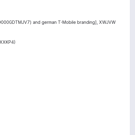
 I9000GDTMJV7) and german T-Mobile branding], XWJVW
01XXKP4)