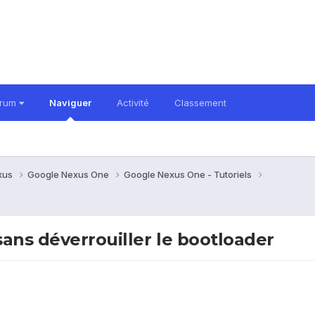
orum
Naviguer
Activité
Classement
xus
Google Nexus One
Google Nexus One - Tutoriels
sans déverrouiller le bootloader