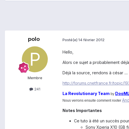
polo
Posté(e)
14 février 2012
Hello,
Alors ce sujet a probablement déjà 
Déjà la source, rendons à césar ....
Membre
http://forums.cnetfrance.fr/topic
241
La Revolutionary Team
DooM
by
And
Nous verrons ensuite comment rooter
Notes Importantes
Ce tuto à été un succès pour
Sony Xperia X10 (GB f