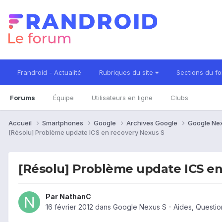
Frandroid - Actualité
Rubriques du site
Sections du f
Forums
Équipe
Utilisateurs en ligne
Clubs
Accueil
Smartphones
Google
Archives Google
Google Ne
[Résolu] Problème update ICS en recovery Nexus S
[Résolu] Problème update ICS en
Par
NathanC
16 février 2012
dans
Google Nexus S - Aides, Questi