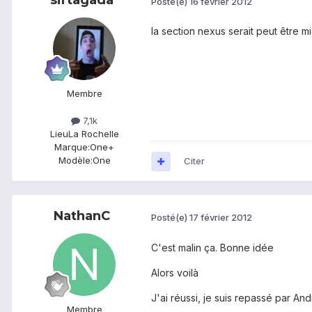
sirtagada
Posté(e)
16 février 2012
la section nexus serait peut être m
Membre
7,1k
Lieu
La Rochelle
Marque:
One+
Modèle:
One
Citer
NathanC
Posté(e)
17 février 2012
C'est malin ça. Bonne idée
Alors voilà
J'ai réussi, je suis repassé par An
Membre