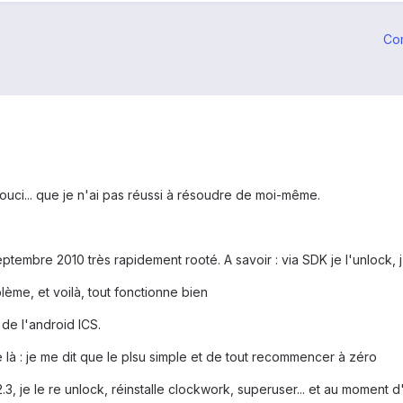
Co
it souci... que je n'ai pas réussi à résoudre de moi-même.
embre 2010 très rapidement rooté. A savoir : via SDK je l'unlock, j
me, et voilà, tout fonctionne bien
e l'android ICS.
 là : je me dit que le plsu simple et de tout recommencer à zéro
2.3, je le re unlock, réinstalle clockwork, superuser... et au moment d