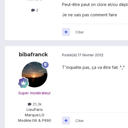
Peut-être peut on clore et/ou dépla
2
Je ne sais pas comment faire
Citer
bibafranck
Posté(e)
17 février 2012
T'inquiète pas, ça va être fait. ^_^
Super modérateur
21,3k
Lieu
Paris
Marque:
LG
Modèle:
G6 & P990
Citer