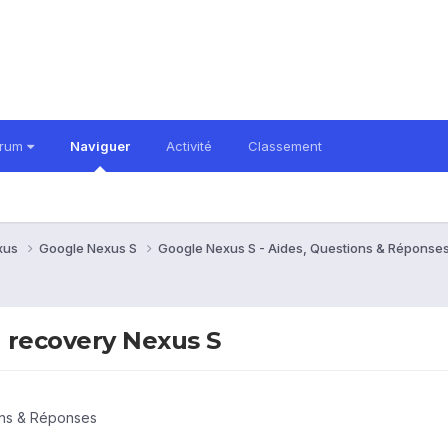
orum
Naviguer
Activité
Classement
xus
Google Nexus S
Google Nexus S - Aides, Questions & Réponse
 recovery Nexus S
ons & Réponses