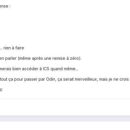
ense :
 rien à faire
en parler (même après une remise à zéro).
imerais bien accéder à ICS quand même...
t tout ça pour passer par Odin, ça serait merveilleux, mais je ne crois
nC