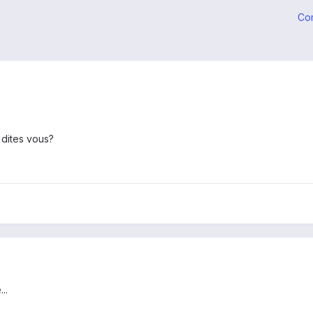
Co
 dites vous?
..