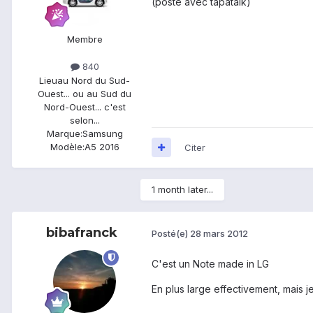
(posté avec tapatalk)
Membre
840
Lieu
au Nord du Sud-
Ouest... ou au Sud du
Nord-Ouest... c'est
selon...
Marque:
Samsung
Modèle:
A5 2016
Citer
1 month later...
bibafranck
Posté(e)
28 mars 2012
C'est un Note made in LG
En plus large effectivement, mais 