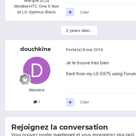
Marque:
(ಠ_ಠ)
Modèle:
HTC One S Noir
et LG Optimus Black.
Citer
2 years later...
douchkine
Posté(e)
8 mai 2014
Je le trouve tres bien
Sent from my LG-E975 using Forum
Membre
1
Citer
Rejoignez la conversation
Vous pouvez poster maintenant et vous enregistrez plus tard