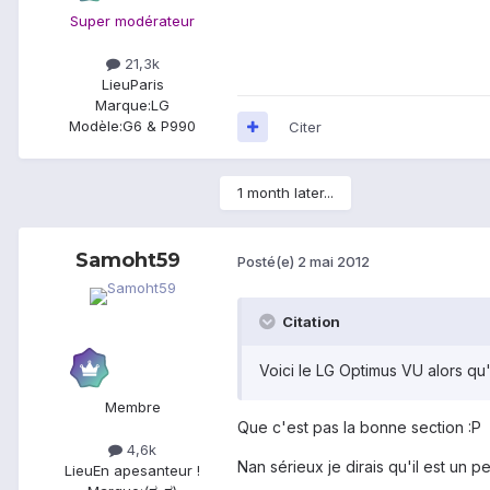
Super modérateur
21,3k
Lieu
Paris
Marque:
LG
Modèle:
G6 & P990
Citer
1 month later...
Samoht59
Posté(e)
2 mai 2012
Citation
Voici le LG Optimus VU alors qu
Membre
Que c'est pas la bonne section :P
4,6k
Nan sérieux je dirais qu'il est un 
Lieu
En apesanteur !