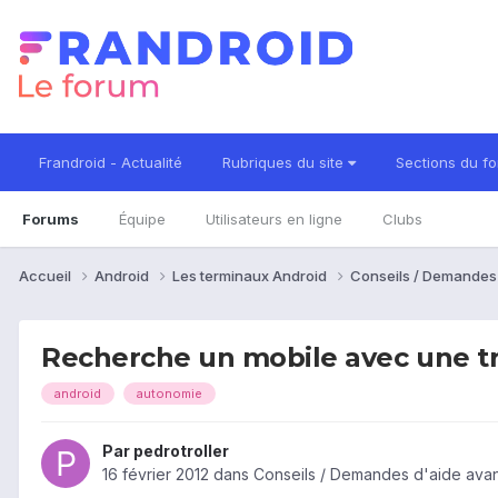
Frandroid - Actualité
Rubriques du site
Sections du f
Forums
Équipe
Utilisateurs en ligne
Clubs
Accueil
Android
Les terminaux Android
Conseils / Demandes
Recherche un mobile avec une t
android
autonomie
Par
pedrotroller
16 février 2012
dans
Conseils / Demandes d'aide avan