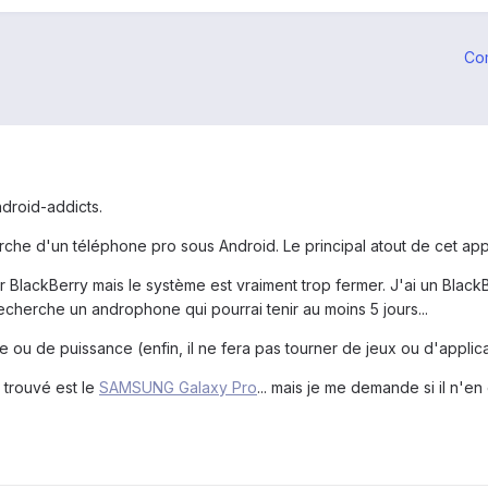
Co
ndroid-addicts.
rche d'un téléphone pro sous Android. Le principal atout de cet appa
 BlackBerry mais le système est vraiment trop fermer. J'ai un BlackB
recherche un androphone qui pourrai tenir au moins 5 jours...
ue ou de puissance (enfin, il ne fera pas tourner de jeux ou d'appli
i trouvé est le
SAMSUNG Galaxy Pro
... mais je me demande si il n'e