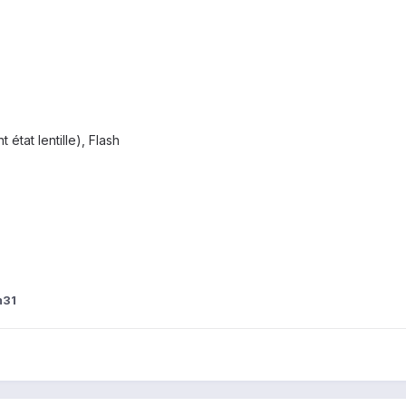
 état lentille), Flash
m31