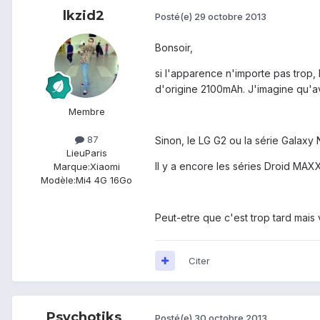
lkzid2
Posté(e)
29 octobre 2013
Bonsoir,
si l'apparence n'importe pas trop,
d'origine 2100mAh. J'imagine qu'ave
Membre
87
Sinon, le LG G2 ou la série Galaxy
Lieu
Paris
Il y a encore les séries Droid MAX
Marque:
Xiaomi
Modèle:
Mi4 4G 16Go
Peut-etre que c'est trop tard mais v
Citer
Psychotiks
Posté(e)
30 octobre 2013