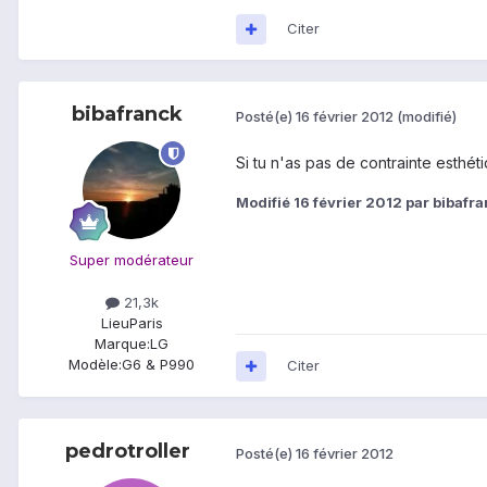
Citer
bibafranck
Posté(e)
16 février 2012
(modifié)
Si tu n'as pas de contrainte esthé
Modifié
16 février 2012
par bibafr
Super modérateur
21,3k
Lieu
Paris
Marque:
LG
Modèle:
G6 & P990
Citer
pedrotroller
Posté(e)
16 février 2012