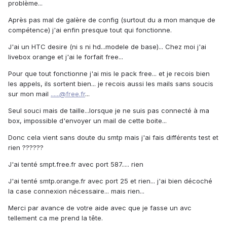
problème...
Après pas mal de galère de config (surtout du a mon manque de
compétence) j'ai enfin presque tout qui fonctionne.
J'ai un HTC desire (ni s ni hd...modele de base)... Chez moi j'ai
livebox orange et j'ai le forfait free...
Pour que tout fonctionne j'ai mis le pack free... et je recois bien
les appels, ils sortent bien... je recois aussi les mails sans soucis
sur mon mail
......@free.fr
...
Seul souci mais de taille...lorsque je ne suis pas connecté à ma
box, impossible d'envoyer un mail de cette boite...
Donc cela vient sans doute du smtp mais j'ai fais différents test et
rien ??????
J'ai tenté smpt.free.fr avec port 587..... rien
J'ai tenté smtp.orange.fr avec port 25 et rien... j'ai bien décoché
la case connexion nécessaire... mais rien...
Merci par avance de votre aide avec que je fasse un avc
tellement ca me prend la tête.