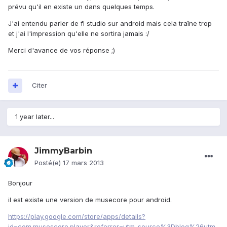
prévu qu'il en existe un dans quelques temps.
J'ai entendu parler de fl studio sur android mais cela traîne trop
et j'ai l'impression qu'elle ne sortira jamais :/
Merci d'avance de vos réponse ;)
Citer
1 year later...
JimmyBarbin
Posté(e)
17 mars 2013
Bonjour
il est existe une version de musecore pour android.
https://play.google.com/store/apps/details?
id=com.musescore.player&referrer=utm_source%3Dblog%26utm_