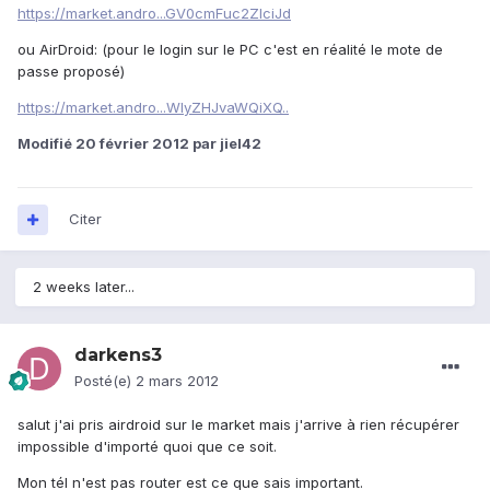
https://market.andro...GV0cmFuc2ZlciJd
ou AirDroid: (pour le login sur le PC c'est en réalité le mote de
passe proposé)
https://market.andro...WlyZHJvaWQiXQ..
Modifié
20 février 2012
par jiel42
Citer
2 weeks later...
darkens3
Posté(e)
2 mars 2012
salut j'ai pris airdroid sur le market mais j'arrive à rien récupérer
impossible d'importé quoi que ce soit.
Mon tél n'est pas router est ce que sais important.