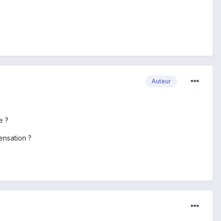
Auteur
e ?
ensation ?