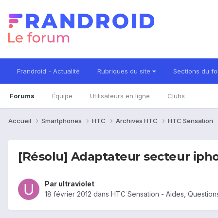
Frandroid - Actualité
Rubriques du site
Sections du f
Forums
Équipe
Utilisateurs en ligne
Clubs
Accueil
Smartphones
HTC
Archives HTC
HTC Sensation
[Résolu] Adaptateur secteur iph
Par
ultraviolet
18 février 2012
dans
HTC Sensation - Aides, Questio