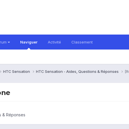
orum
Naviguer
Activité
Classement
HTC Sensation
HTC Sensation - Aides, Questions & Réponses
[R
one
ns & Réponses