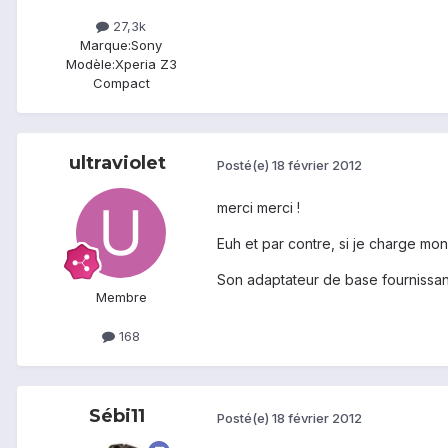
27,3k
Marque:
Sony
Modèle:
Xperia Z3
Compact
ultraviolet
Posté(e)
18 février 2012
merci merci !
Euh et par contre, si je charge m
Son adaptateur de base fournissant
Membre
168
Sébi11
Posté(e)
18 février 2012