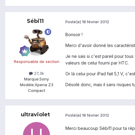
Sébi11
Posté(e)
18 février 2012
Bonsoir !
Merci d'avoir donné les caractéris
Je ne sais si c'est pareil pour tou
Responsable de section
valeurs de celui fourni par HTC.
27,3k
Or là celui pour iPad fait 5,1 V, c'
Marque:
Sony
Désolé donc, mais il sans risques tu
Modèle:
Xperia Z3
Compact
ultraviolet
Posté(e)
18 février 2012
Merci beaucoup Sébi11 pour ta ré