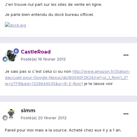
J'en trouve nul part sur les sites de vente en ligne.
Je parle bien entendu du dock bureau officiel.
CastleRoad
Posté(e)
19 février 2012
Je sais pas si c'est celui ci ou non
http://www.amazon.fr/Station-
daccueil-pour-Google-Nexus/dp/B0040FZK24/ref=sr_1_fkmr1_2?
ie=UTF8&qid=1329644035&sr=8-2-fkmr1
je te laisse voir
simm
Posté(e)
20 février 2012
Pareil pour moi mais a la source. Acheté chez eux il y a 1 an.