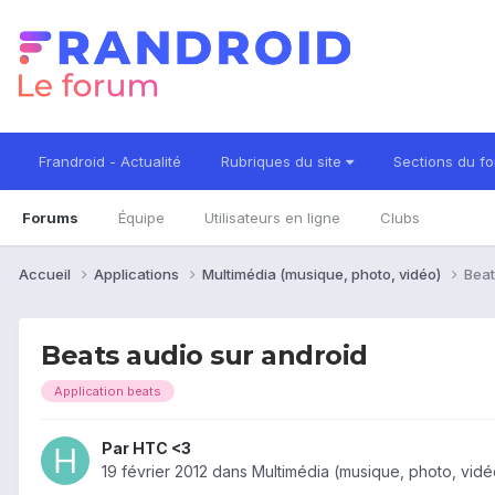
Frandroid - Actualité
Rubriques du site
Sections du f
Forums
Équipe
Utilisateurs en ligne
Clubs
Accueil
Applications
Multimédia (musique, photo, vidéo)
Beat
Beats audio sur android
Application beats
Par
HTC <3
19 février 2012
dans
Multimédia (musique, photo, vidé