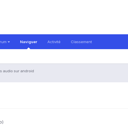
orum
Naviguer
Activité
Classement
s audio sur android
o)