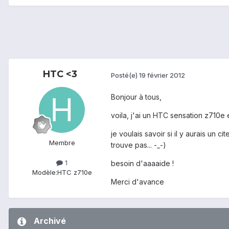
HTC <3
Posté(e)
19 février 2012
Bonjour à tous,
voila, j'ai un HTC sensation z710e e
je voulais savoir si il y aurais un 
Membre
trouve pas... -_-)
1
besoin d'aaaaide !
Modèle:
HTC z710e
Merci d'avance
Archivé