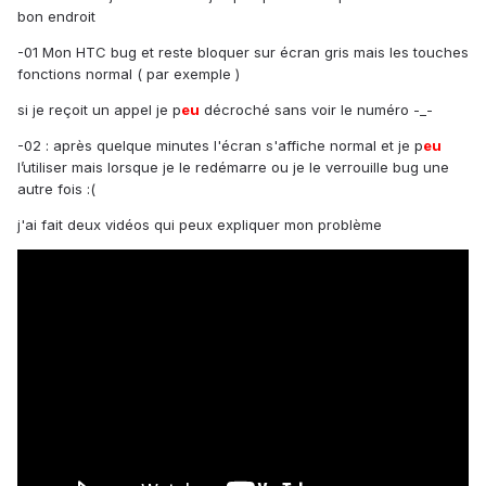
bon endroit
-01 Mon HTC bug et reste bloquer sur écran gris mais les touches
fonctions normal ( par exemple )
si je reçoit un appel je p
eu
décroché sans voir le numéro -_-
-02 : après quelque minutes l'écran s'affiche normal et je p
eu
l’utiliser mais lorsque je le redémarre ou je le verrouille bug une
autre fois :(
j'ai fait deux vidéos qui peux expliquer mon problème